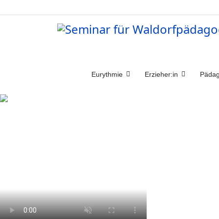
Eurythmie
Erzieher:in
Pädag