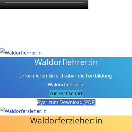
Waldorflehrer:in
Informieren Sie sich über die Fortbildung
"Waldorflehrer:in"
Zur Fachschaft
Flyer zum Download (PDF)
Waldorferzieher:in