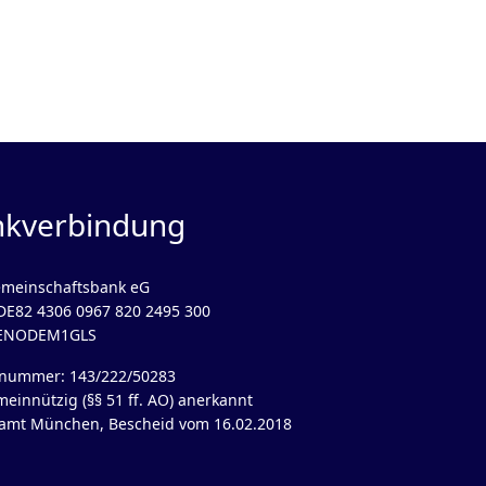
nkverbindung
meinschaftsbank eG
DE82 4306 0967 820 2495 300
GENODEM1GLS
rnummer: 143/222/50283
meinnützig (§§ 51 ff. AO) anerkannt
amt München, Bescheid vom 16.02.2018