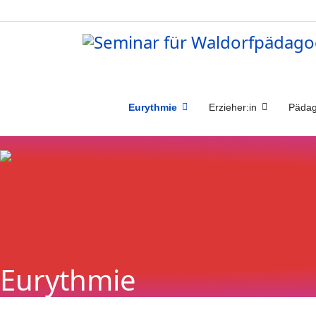
Eurythmie
Erzieher:in
Pädag
Eurythmie