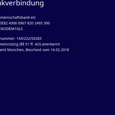
nkverbindung
meinschaftsbank eG
DE82 4306 0967 820 2495 300
GENODEM1GLS
rnummer: 143/222/50283
meinnützig (§§ 51 ff. AO) anerkannt
amt München, Bescheid vom 16.02.2018