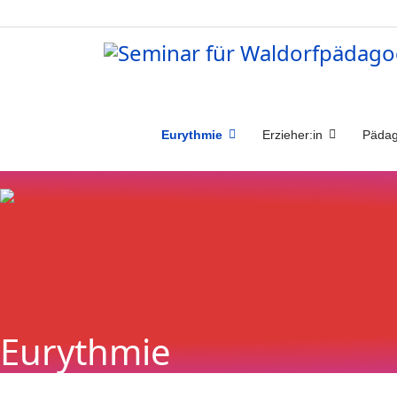
Eurythmie
Erzieher:in
Pädag
Eurythmie