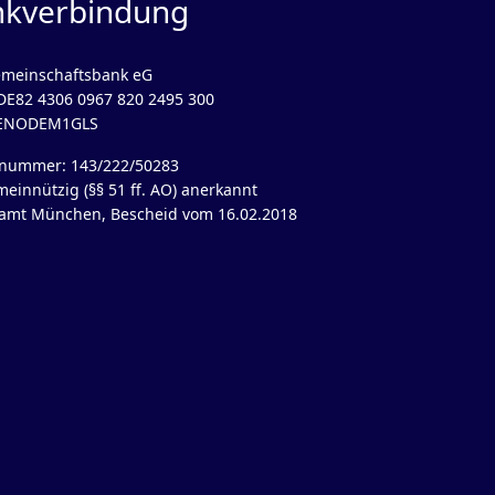
nkverbindung
meinschaftsbank eG
DE82 4306 0967 820 2495 300
GENODEM1GLS
rnummer: 143/222/50283
meinnützig (§§ 51 ff. AO) anerkannt
amt München, Bescheid vom 16.02.2018