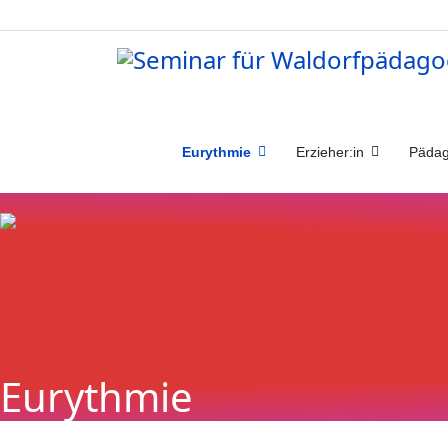
Eurythmie
Erzieher:in
Pädag
Eurythmie