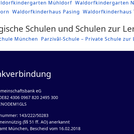
ldorfkindergarten Mühldorf
Waldorfkindergarten 
orn
Waldorfkinderhaus Pasing
Waldorfkinderhaus 
ische Schulen und Schulen zur L
Schule München
Parzivâl-Schule – Private Schule zu
nkverbindung
meinschaftsbank eG
DE82 4306 0967 820 2495 300
GENODEM1GLS
rnummer: 143/222/50283
meinnützig (§§ 51 ff. AO) anerkannt
amt München, Bescheid vom 16.02.2018