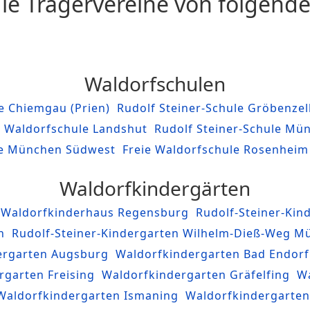
die Trägervereine von folgend
Waldorfschulen
e Chiemgau (Prien)
Rudolf Steiner-Schule Gröbenzel
e Waldorfschule Landshut
Rudolf Steiner-Schule Mü
le München Südwest
Freie Waldorfschule Rosenheim
Waldorfkindergärten
s Waldorfkinderhaus Regensburg
Rudolf-Steiner-Ki
n
Rudolf-Steiner-Kindergarten Wilhelm-Dieß-Weg M
ergarten Augsburg
Waldorfkindergarten Bad Endorf
rgarten Freising
Waldorfkindergarten Gräfelfing
Wa
Waldorfkindergarten Ismaning
Waldorfkindergarten