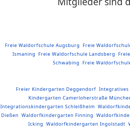
Mitglieder sind 
Freie Waldorfschule Augsburg
Freie Waldorfschul
Ismaning
Freie Waldorfschule Landsberg
Frei
Schwabing
Freie Waldorfschu
Freier Kindergarten Deggendorf
Integrative
Kindergarten Camerloherstraße Münche
Integrationskindergarten Schleißheim
Waldorfkind
Dießen
Waldorfkindergarten Finning
Waldorfkinde
Icking
Waldorfkindergarten Ingolstadt