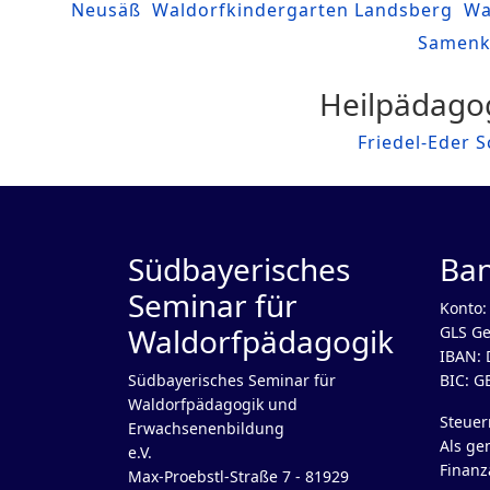
Neusäß
Waldorfkindergarten Landsberg
Wa
Samenk
Heilpädagog
Friedel-Eder 
Südbayerisches
Ba
Seminar für
Konto:
Waldorfpädagogik
GLS Ge
IBAN: 
Südbayerisches Seminar für
BIC: 
Waldorfpädagogik und
Steue
Erwachsenenbildung
Als ge
e.V.
Finanz
Max-Proebstl-Straße 7 - 81929