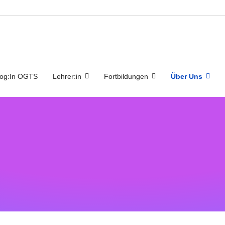
og:In OGTS
Lehrer:in
Fortbildungen
Über Uns