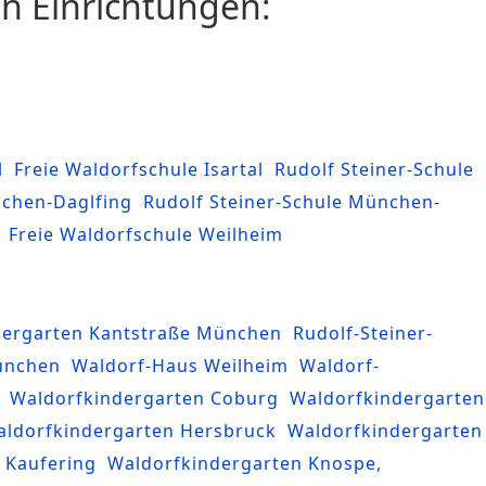
en Einrichtungen:
l
Freie Waldorfschule Isartal
Rudolf Steiner-Schule
nchen-Daglfing
Rudolf Steiner-Schule München-
Freie Waldorfschule Weilheim
ndergarten Kantstraße München
Rudolf-Steiner-
ünchen
Waldorf-Haus Weilheim
Waldorf-
Waldorfkindergarten Coburg
Waldorfkindergarten
ldorfkindergarten Hersbruck
Waldorfkindergarten
 Kaufering
Waldorfkindergarten Knospe,