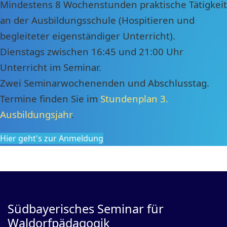
Mindestens 8 Wochenstunden praktische Tätigkeit
an der Ausbildungsschule (Hospitieren und
begleiteter eigenständiger Unterricht).
Dienstags zwischen 16:45 und 21:00 Uhr
Unterricht im Seminar.
Zwei Seminarwochenenden und Abschlusstag.
Termine finden Sie im
Stundenplan 3.
Ausbildungsjahr
.
Hier geht's zur Anmeldung
Südbayerisches Seminar für
Waldorfpädagogik